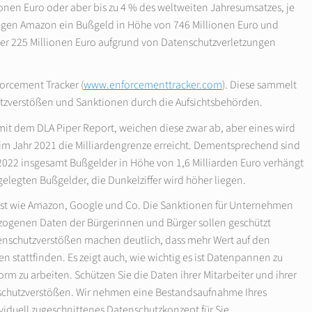
ionen Euro oder aber bis zu 4 % des weltweiten Jahresumsatzes, je
gegen Amazon ein Bußgeld in Höhe von 746 Millionen Euro und
r 225 Millionen Euro aufgrund von Datenschutzverletzungen
forcement Tracker (
www.enforcementtracker.com
). Diese sammelt
utzverstößen und Sanktionen durch die Aufsichtsbehörden.
mit dem DLA Piper Report, weichen diese zwar ab, aber eines wird
im Jahr 2021 die Milliardengrenze erreicht. Dementsprechend sind
 2022 insgesamt Bußgelder in Höhe von 1,6 Milliarden Euro verhängt
gelegten Bußgelder, die Dunkelziffer wird höher liegen.
ist wie Amazon, Google und Co. Die Sanktionen für Unternehmen
zogenen Daten der Bürgerinnen und Bürger sollen geschützt
nschutzverstößen machen deutlich, dass mehr Wert auf den
n stattfinden. Es zeigt auch, wie wichtig es ist Datenpannen zu
 zu arbeiten. Schützen Sie die Daten ihrer Mitarbeiter und ihrer
nschutzverstößen. Wir nehmen eine Bestandsaufnahme Ihres
iduell zugeschnittenes Datenschutzkonzept für Sie.