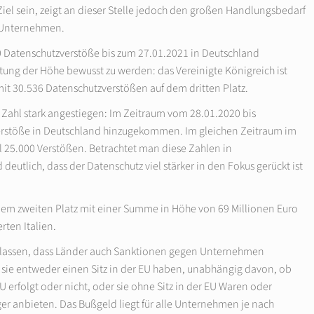
iel sein, zeigt an dieser Stelle jedoch den großen Handlungsbedarf
e Unternehmen.
0 Datenschutzverstöße bis zum 27.01.2021 in Deutschland
ng der Höhe bewusst zu werden: das Vereinigte Königreich ist
it 30.536 Datenschutzverstößen auf dem dritten Platz.
 Zahl stark angestiegen: Im Zeitraum vom 28.01.2020 bis
erstöße in Deutschland hinzugekommen. Im gleichen Zeitraum im
l 25.000 Verstößen. Betrachtet man diese Zahlen in
tlich, dass der Datenschutz viel stärker in den Fokus gerückt ist
dem zweiten Platz mit einer Summe in Höhe von 69 Millionen Euro
rten Italien.
ht lassen, dass Länder auch Sanktionen gegen Unternehmen
 sie entweder einen Sitz in der EU haben, unabhängig davon, ob
 erfolgt oder nicht, oder sie ohne Sitz in der EU Waren oder
ger anbieten. Das Bußgeld liegt für alle Unternehmen je nach