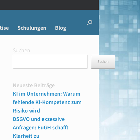
tise
Schulungen
Blog
Suchen
Suchen
Neueste Beiträge
KI im Unternehmen: Warum
fehlende KI-Kompetenz zum
Risiko wird
DSGVO und exzessive
Anfragen: EuGH schafft
Klarheit zu