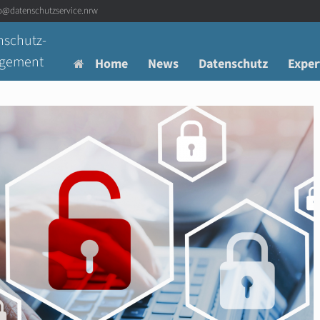
fo@datenschutzservice.nrw
nschutz-
agement
Home
News
Datenschutz
Exper