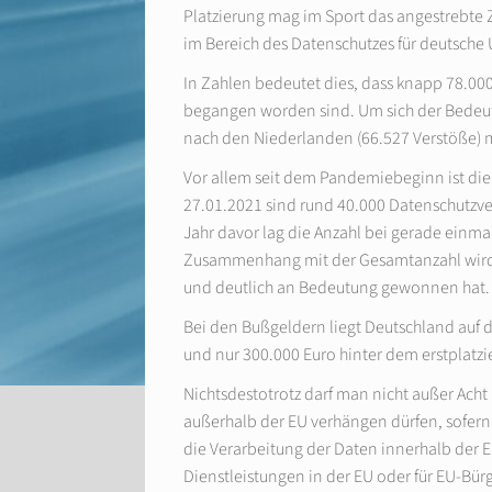
Platzierung mag im Sport das angestrebte Z
im Bereich des Datenschutzes für deutsch
In Zahlen bedeutet dies, dass knapp 78.00
begangen worden sind. Um sich der Bedeutu
nach den Niederlanden (66.527 Verstöße) m
Vor allem seit dem Pandemiebeginn ist die
27.01.2021 sind rund 40.000 Datenschutzv
Jahr davor lag die Anzahl bei gerade einma
Zusammenhang mit der Gesamtanzahl wird deu
und deutlich an Bedeutung gewonnen hat.
Bei den Bußgeldern liegt Deutschland auf 
und nur 300.000 Euro hinter dem erstplatzie
Nichtsdestotrotz darf man nicht außer Ac
außerhalb der EU verhängen dürfen, sofern
die Verarbeitung der Daten innerhalb der EU
Dienstleistungen in der EU oder für EU-Bür