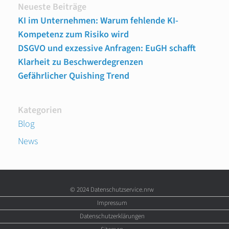
Neueste Beiträge
KI im Unternehmen: Warum fehlende KI-
Kompetenz zum Risiko wird
DSGVO und exzessive Anfragen: EuGH schafft
Klarheit zu Beschwerdegrenzen
Gefährlicher Quishing Trend
Kategorien
Blog
News
© 2024 Datenschutzservice.nrw
Impressum
Datenschutzerklärungen