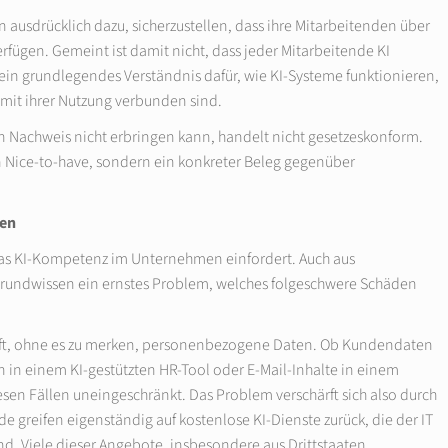
en ausdrücklich dazu, sicherzustellen, dass ihre Mitarbeitenden über
fügen. Gemeint ist damit nicht, dass jeder Mitarbeitende KI
in grundlegendes Verständnis dafür, wie KI-Systeme funktionieren,
 mit ihrer Nutzung verbunden sind.
n Nachweis nicht erbringen kann, handelt nicht gesetzeskonform.
n Nice-to-have, sondern ein konkreter Beleg gegenüber
gen
, das KI-Kompetenz im Unternehmen einfordert. Auch aus
s Grundwissen ein ernstes Problem, welches folgeschwere Schäden
d oft, ohne es zu merken, personenbezogene Daten. Ob Kundendaten
 in einem KI-gestützten HR-Tool oder E-Mail-Inhalte in einem
iesen Fällen uneingeschränkt. Das Problem verschärft sich also durch
de greifen eigenständig auf kostenlose KI-Dienste zurück, die der IT
nd. Viele dieser Angebote, insbesondere aus Drittstaaten,