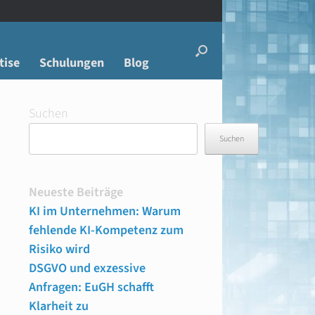
tise
Schulungen
Blog
Suchen
Suchen
Neueste Beiträge
KI im Unternehmen: Warum
fehlende KI-Kompetenz zum
Risiko wird
DSGVO und exzessive
Anfragen: EuGH schafft
Klarheit zu