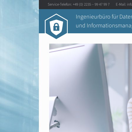
Zum
Service-Telefon: +49 (0) 2235 – 99 47 99 7 E-Mail:
in
Inhalt
springen
Ingenieurbüro für Date
und Informationsman