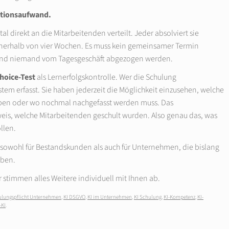
ationsaufwand.
l direkt an die Mitarbeitenden verteilt. Jeder absolviert sie
 innerhalb von vier Wochen. Es muss kein gemeinsamer Termin
t und niemand vom Tagesgeschäft abgezogen werden.
hoice-Test
als Lernerfolgskontrolle. Wer die Schulung
tem erfasst. Sie haben jederzeit die Möglichkeit einzusehen, welche
aben oder wo nochmal nachgefasst werden muss. Das
weis, welche Mitarbeitenden geschult wurden. Also genau das, was
llen.
r, sowohl für Bestandskunden als auch für Unternehmen, die bislang
aben.
r stimmen alles Weitere individuell mit Ihnen ab.
hulungspflicht Unternehmen
,
KI DSGVO
,
KI im Unternehmen
,
KI Schulung
,
KI-Kompetenz
,
KI-
-KI
.