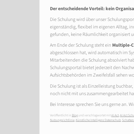
Der entscheidende Vorteil: kein Organis
Die Schulung wird über unser Schulungsporta
eigenständig, flexibel im eigenen Alltag,
gefunden, keine Räumlichkeit organisier
Am Ende der Schulung steht ein
Multiple-C
abgeschlossen hat, wird automatisch im Sys
Mitarbeitenden die Schulung absolviert h
Schulungsportal bietet jederzeit den Nach
Aufsichtsbehörden im Zweifelsfall sehen wo
Die Schulung ist als Einzelleistung buchba
noch nicht mit uns zusammengearbeitet h
Bei Interesse sprechen Sie uns gerne an. Wi
Veröffentlicht in
Blog
und verschlagwortet mit
AI Act
,
AI Act Sc
Nutzungsrichtlinie
,
Künstliche Intelligenz Datenschutz
,
Schatten