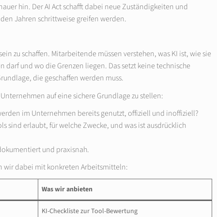
er hin. Der AI Act schafft dabei neue Zuständigkeiten und
en Jahren schrittweise greifen werden.
tsein zu schaffen. Mitarbeitende müssen verstehen, was KI ist, wie sie
darf und wo die Grenzen liegen. Das setzt keine technische
 Grundlage, die geschaffen werden muss.
m Unternehmen auf eine sichere Grundlage zu stellen:
erden im Unternehmen bereits genutzt, offiziell und inoffiziell?
ls sind erlaubt, für welche Zwecke, und was ist ausdrücklich
dokumentiert und praxisnah.
 wir dabei mit konkreten Arbeitsmitteln:
Was wir anbieten
KI-Checkliste zur Tool-Bewertung