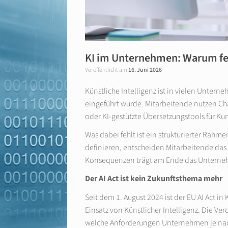
KI im Unternehmen: Warum fe
Veröffentlicht am
16. Juni 2026
Künstliche Intelligenz ist in vielen Unterneh
eingeführt wurde. Mitarbeitende nutzen Ch
oder KI-gestützte Übersetzungstools für Ku
Was dabei fehlt ist ein strukturierter Ra
definieren, entscheiden Mitarbeitende das 
Konsequenzen trägt am Ende das Untern
Der AI Act ist kein Zukunftsthema mehr
Seit dem 1. August 2024 ist der EU AI Act in
Einsatz von Künstlicher Intelligenz. Die Ver
welche Anforderungen Unternehmen je nach