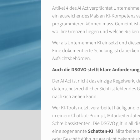
Artikel 4 des AI Act verpflichtet Unternehm
ein ausreichendes Maß an KI-Kompetenz ver
programmieren können muss. Gemeint ist e
wo ihre Grenzen liegen und welche Risiken
Wer als Unternehmen KI einsetzt und diese
Eine dokumentierte Schulung ist dabei kei
Aufsichtsbehörden.
Auch die DSGVO stellt klare Anforderun
Der AI Act ist nicht das einzige Regelwerk
datenschutzrechtlicher Sicht ist fehlende
nach sich ziehen kann.
Wer KI-Tools nutzt, verarbeitet häufig un
in einem Chatbot-Prompt, Mitarbeiterdaten
Schreibassistenten: Die DSGVO gilt in all d
eine sogenannte
Schatten-KI
: Mitarbeiten
oder Geschäftsführung gar nicht bekannt si