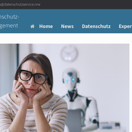
fo@datenschutzservice.nrw
nschutz-
agement
Home
News
Datenschutz
Exper