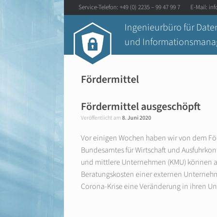
Zum
Service-Telefon: +49 (0) 2235 – 99 47 99 7 E-Mail:
in
Inhalt
springen
Ingenieurbüro für Date
und Informationsman
Fördermittel
Fördermittel ausgeschöpft
Veröffentlicht am
8. Juni 2020
Vor einigen Wochen haben wir von dem F
Bundesamtes für Wirtschaft und Ausfuhrkon
und mittlere Unternehmen (KMU) können auf
Beratungskosten einer externen Unternehm
Corona-Krise eine Veränderung in ihren 