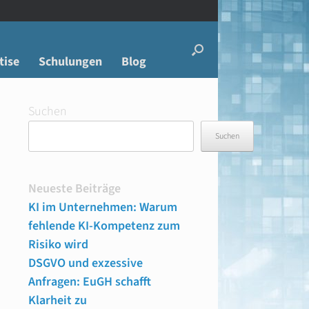
tise
Schulungen
Blog
Suchen
Suchen
Neueste Beiträge
KI im Unternehmen: Warum
fehlende KI-Kompetenz zum
Risiko wird
DSGVO und exzessive
Anfragen: EuGH schafft
Klarheit zu