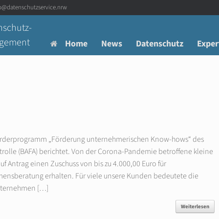
fo@datenschutzservice.nrw
nschutz-
agement
Home
News
Datenschutz
Exper
örderprogramm „Förderung unternehmerischen Know-hows“ des
trolle (BAFA) berichtet. Von der Corona-Pandemie betroffene kleine
 Antrag einen Zuschuss von bis zu 4.000,00 Euro für
ensberatung erhalten. Für viele unsere Kunden bedeutete die
Unternehmen […]
Weiterlesen